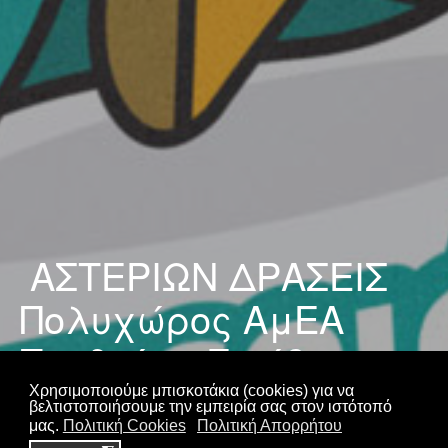
ΑΣΤΕΡΙΩΝ ΔΡΑΣΕΙΣ
Πολυχώρος ΑμΕΑ
Παιδιών - Εφήβων -
Ενηλίκων