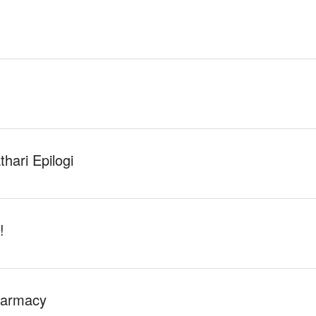
hari Epilogi
!
harmacy