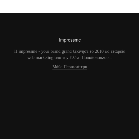
Impressme
H impressme - your brand grand ξεκίνησε το 2010 ως εταιρεία
web marketing από την Ελένη Παπαδοπούλου...
Μάθε Περισσότερα