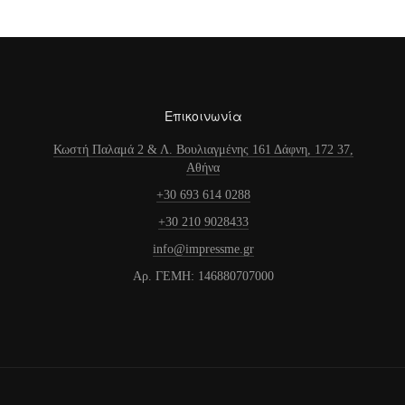
Επικοινωνία
Κωστή Παλαμά 2 & Λ. Βουλιαγμένης 161 Δάφνη, 172 37,
Αθήνα
+30 693 614 0288
+30 210 9028433
info@impressme.gr
Αρ. ΓΕΜΗ: 146880707000