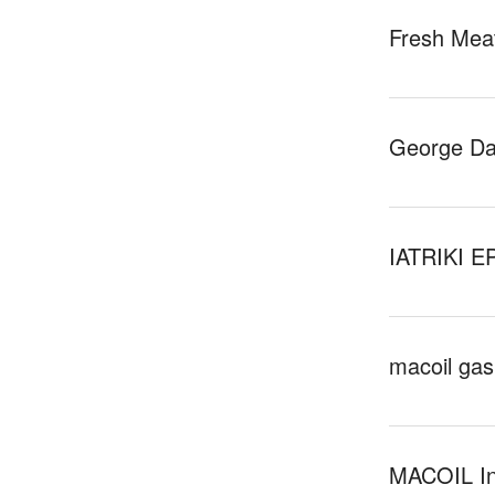
Fresh Meat
George Dao
IATRIKI EP
macoil gas
MACOIL Int