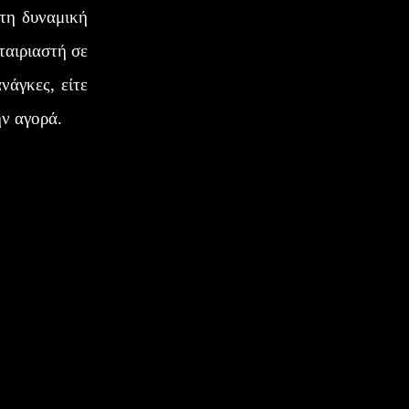
στη δυναμική
ταιριαστή σε
νάγκες, είτε
ην αγορά.