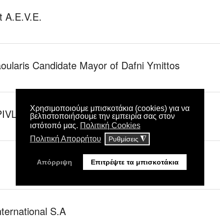
 A.E.V.E.
ularis Candidate Mayor of Dafni Ymittos
IVLEPSI - Medical Diagnostic Centers
ernational S.A