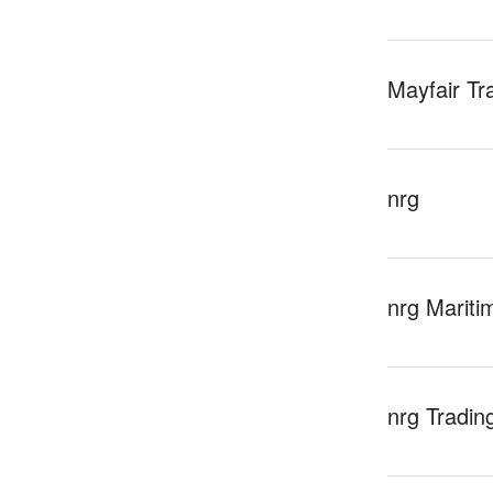
Mayfair Tr
nrg
nrg Mariti
nrg Tradin