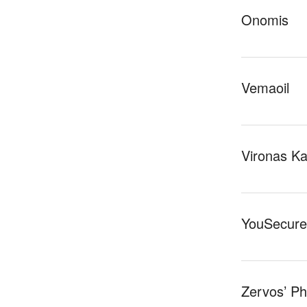
Onomis
Vemaoil
Vironas Kat
YouSecure
Zervos’ P