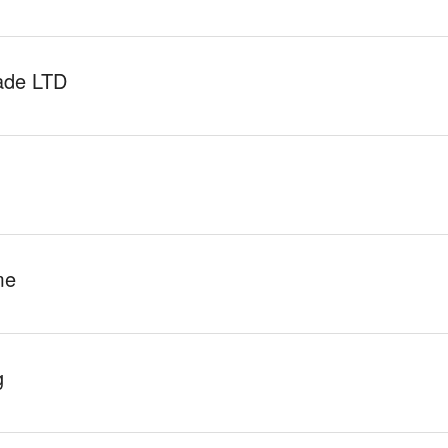
ade LTD
me
g