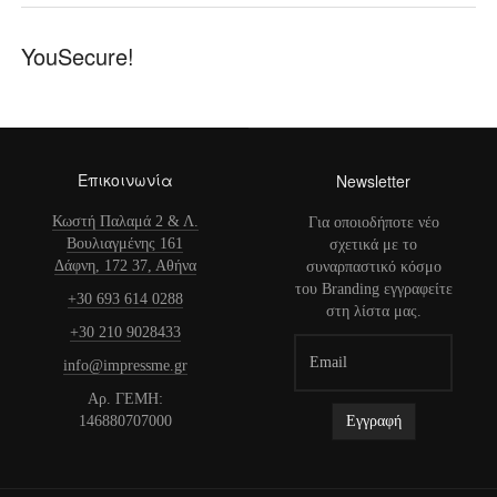
YouSecure!
Επικοινωνία
Newsletter
Κωστή Παλαμά 2 & Λ.
Για οποιοδήποτε νέο
Βουλιαγμένης 161
σχετικά με το
Δάφνη, 172 37, Αθήνα
συναρπαστικό κόσμο
του Branding εγγραφείτε
+30 693 614 0288
στη λίστα μας.
+30 210 9028433
info@impressme.gr
Αρ. ΓΕΜΗ:
146880707000