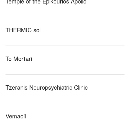
Temple of the Epikourios Apollo
THERMIC sol
To Mortari
Tzeranis Neuropsychiatric Clinic
Vemaoil