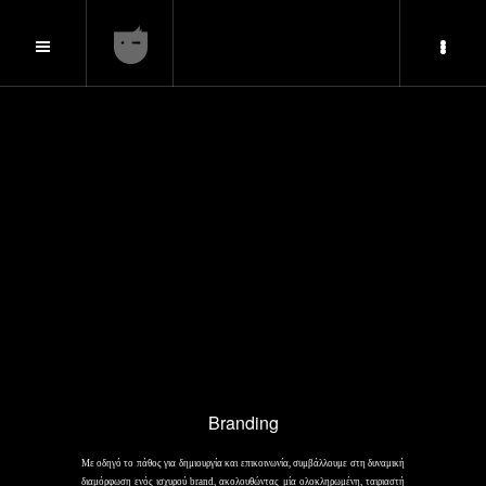
Branding
Με οδηγό το πάθος για δημιουργία και επικοινωνία, συμβάλλουμε στη δυναμική
διαμόρφωση ενός ισχυρού brand, ακολουθώντας μία ολοκληρωμένη, ταιριαστή