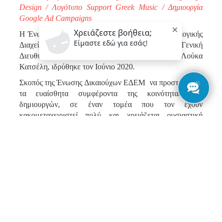
Design / Λογότυπο Support Greek Music / Δημιουργία
Google Ad Campaigns
Η Ένωση Δικαιούχων ΕΔΕΜ, ο Οργανισμός Συλλογικής
Διαχείρισης Πνευματικών Δικαιωμάτων, με Γενική
Διευθύντρια της Διοικητικής Ομάδας, την κα Λούκα
Κατσέλη, ιδρύθηκε τον Ιούνιο 2020.
Σκοπός της Ένωσης Δικαιούχων ΕΔΕΜ να προστατεύσει
τα ευαίσθητα συμφέροντα της κοινότητας των
δημιουργών, σε έναν τομέα που τον έχουν
κακομεταχειριστεί πολύ και χρειάζεται ουσιαστική
προστασία των δικαιωμάτων του.
Η ΕΔΕΜ ανέθεσε στην impressme την πρόκληση της
δημιουργίας της εταιρικής της ταυτότητας και η
καθημερινότητα της δημιουργικής μας ομάδας μπήκε
αμέσως σε νέο ρυθμό, ξεκινώντας από μία νότα!
Το ίδιο το λογότυπο, δεν θα μπορούσε παρά να
εμπεριέχει τη νότα της μουσικής σε συνδυασμό με την
έννοια του κήπου της ΕΔΕΜ, όπως την ξέρουμε