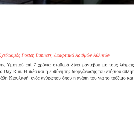
Σχεδιασμός Poster, Banners, Διακριτικά Αριθμών Αθλητών
ς Υμηττού επί 7 χρόνια σταθερά δίνει ραντεβού με τους λάτρει
ο Day Run. Η ιδέα και η ευθύνη της διοργάνωσης του ετήσιου αθλητ
τάθη Κιουλαφή, ενός ανθρώπου όπου η αγάπη του για το τρέξιμο και
 θετική ανταπόκριση του κοινού, οδήγησαν στην καθιέρωση του θ
 your brand grand σε συνεργασία με το μεγάλο χορηγό της 7ης διοργά
ασιστικά το αθλητικό γεγονός σε θέματα στρατηγικής επικοινωνίας,
ων εφαρμογών της διοργάνωσης σε κάθε ανάγκη της, έντυπη και ψηφι