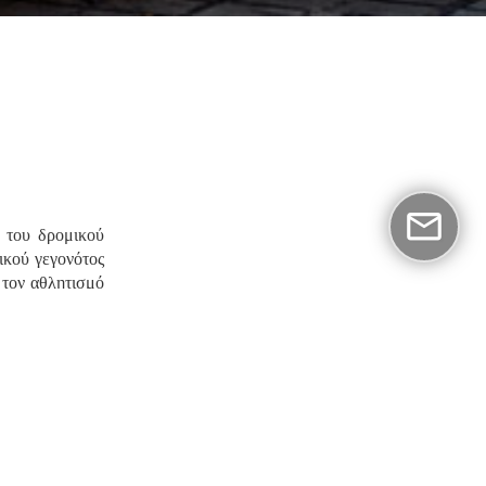
ς του δρομικού
ικού γεγονότος
 τον αθλητισμό
εσμού του
Day
νωσης στηρίζει
 καθώς και στο
ακή.