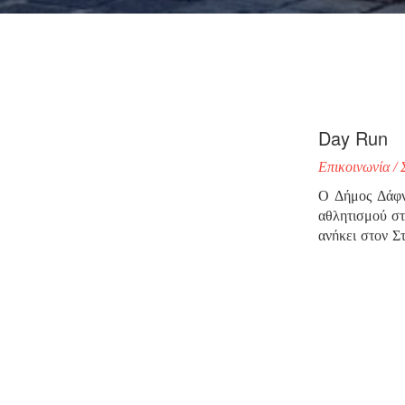
Day Run
Επικοινωνία / 
Ο Δήμος Δάφνη
αθλητισμού στ
ανήκει στον Σ
και κυρίως, η
Run
.
Η impressme -
και πάλι αποφ
δημιουργικό τ