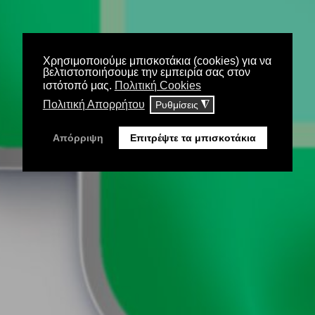
Ζερβός - Φαρμακείο