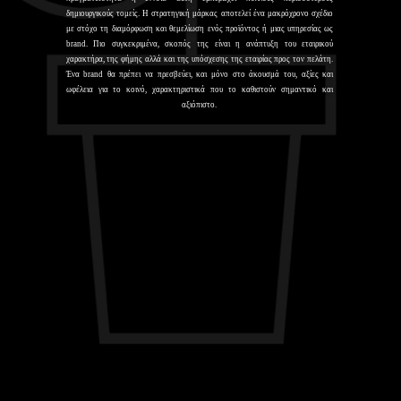
δημιουργικούς τομείς. Η στρατηγική μάρκας αποτελεί ένα μακρόχρονο σχέδιο
με στόχο τη διαμόρφωση και θεμελίωση ενός προϊόντος ή μιας υπηρεσίας ως
brand. Πιο συγκεκριμένα, σκοπός της είναι η ανάπτυξη του εταιρικού
χαρακτήρα, της φήμης αλλά και της υπόσχεσης της εταιρίας προς τον πελάτη.
Ένα brand θα πρέπει να πρεσβεύει, και μόνο στο άκουσμά του, αξίες και
ωφέλεια για το κοινό, χαρακτηριστικά που το καθιστούν σημαντικό και
αξιόπιστο.