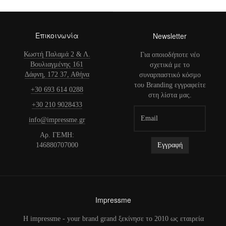
Επικοινωνία
Newsletter
Κωστή Παλαμά 2 & Λ.
Για οποιοδήποτε νέο
Βουλιαγμένης 161
σχετικά με το
Δάφνη, 172 37, Αθήνα
συναρπαστικό κόσμο
του Branding εγγραφείτε
+30 693 614 0288
στη λίστα μας.
+30 210 9028433
info@impressme.gr
Αρ. ΓΕΜΗ:
146880707000
Impressme
H impressme - your brand grand ξεκίνησε το 2010 ως εταιρεία