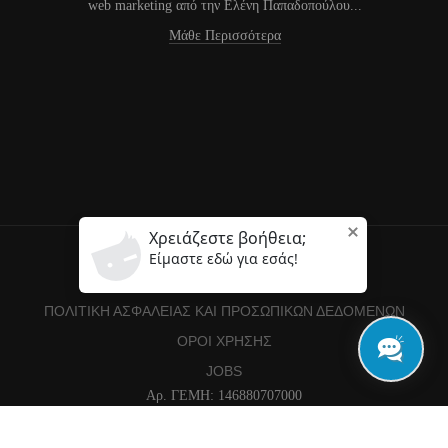
web marketing από την Ελένη Παπαδοπούλου...
Μάθε Περισσότερα
ΠΟΛΙΤΙΚΉ COOKIES
ΠΟΛΙΤΙΚΉ ΑΣΦΑΛΕΊΑΣ ΚΑΙ ΠΡΟΣΩΠΙΚΏΝ ΔΕΔΟΜΈΝΩΝ
ΌΡΟΙ ΧΡΉΣΗΣ
JOBS
Αρ. ΓΕΜΗ: 146880707000