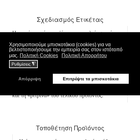
Σχεδιασμός Ετικέτας
Η ετικέτα ενός προϊόντος αποτελεί συχνά την
αφορμή για την αγορά του. Η ετικέτα οφείλει να
προβάλλει απλά και άμεσα το πλεονέκτημα και
τις αξίες του προϊόντος αλλά και την αισθητική
και το σχεδιασμό ολόκληρου του brand. Με
ενδελεχή έρευνα και συστηματική μελέτη
καταλήγουμε στο σχεδιασμό των τελικών
δημιουργικών προτάσεων που θα αποτελέσουν
και τη «βιτρίνα» του τελικού προϊόντος.
Τοποθέτηση Προϊόντος