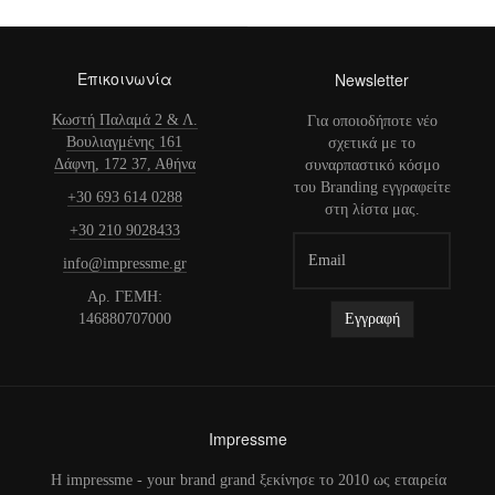
Επικοινωνία
Newsletter
Κωστή Παλαμά 2 & Λ.
Για οποιοδήποτε νέο
Βουλιαγμένης 161
σχετικά με το
Δάφνη, 172 37, Αθήνα
συναρπαστικό κόσμο
του Branding εγγραφείτε
+30 693 614 0288
στη λίστα μας.
+30 210 9028433
info@impressme.gr
Αρ. ΓΕΜΗ:
146880707000
Impressme
H impressme - your brand grand ξεκίνησε το 2010 ως εταιρεία