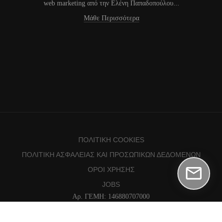
web marketing από την Ελένη Παπαδοπούλου...
Μάθε Περισσότερα
ΠΟΛΙΤΙΚΉ COOKIES
ΠΟΛΙΤΙΚΉ ΑΣΦΑΛΕΊΑΣ ΚΑΙ ΠΡΟΣΩΠΙΚΏΝ ΔΕΔΟΜΈΝΩΝ
ΌΡΟΙ ΧΡΉΣΗΣ
JOBS
Αρ. ΓΕΜΗ: 146880707000