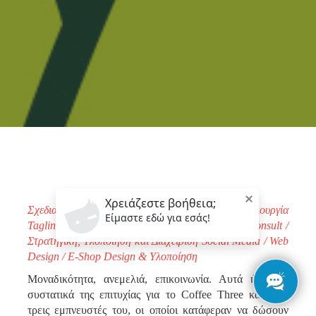
Σχεδιασμός
Εταιρικής
Ταυτότητας
,
Λογότυπο
/
Δημιουργία
Tagline / POP
Material Design/
Interior Design
Consult
/
Στρατηγική
,
Υλοποίηση
και
Διαχείριση
Social Media / Web
Design / E-Shop Design &
Υλοποίηση
Μοναδικότητα, ανεμελιά, επικοινωνία. Αυτά ήταν τα
συστατικά της επιτυχίας για το Coffee Three και τους
τρεις εμπνευστές του, οι οποίοι κατάφεραν να δώσουν