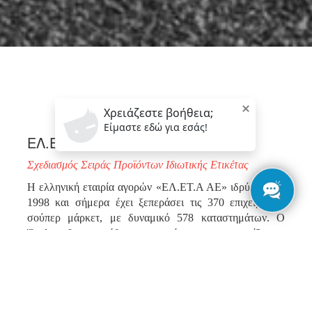
ΕΛ.ΕΤ.Α - Proton Markets
Σχεδιασμός Σειράς Προϊόντων Ιδιωτικής Ετικέτας
H ελληνική εταιρία αγορών «ΕΛ.ΕΤ.Α ΑΕ» ιδρύθηκε το
1998 και σήμερα έχει ξεπεράσει τις 370 επιχειρήσεις
σούπερ μάρκετ, με δυναμικό 578 καταστημάτων. Ο
Όμιλος δημιουργήθηκε με στόχο να υποστηρίξει τα
Ελληνικά καταστήματα σούπερ μάρκετ στη συνεχώς
αναπτυσσόμενη αγορά. Όραμα της ΕΛ.ΕΤ.Α αποτελεί η
δημιουργία μιας ενιαίας αλυσίδας καταστημάτων με την
επωνυμία “Proton”, με κοινό παρονομαστή την ελληνική
ταυτότητά τους. Μέχρι σήμερα, το 28% των σούπερ