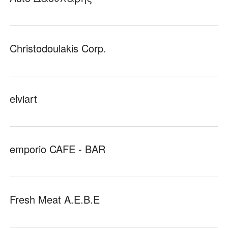
Christodoulakis Corp.
elviart
emporio CAFE - BAR
Fresh Meat Α.Ε.Β.Ε