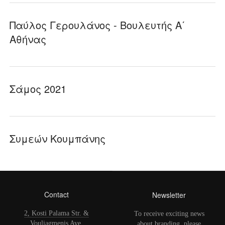
Παύλος Γερουλάνος - Βουλευτής Α΄
Αθήνας
Σάμος 2021
Συμεών Κουμπάνης
Contact
Newsletter
2, Kosti Palama Str. &
To receive exciting news
Vouliagmenis Ave.
about branding, please